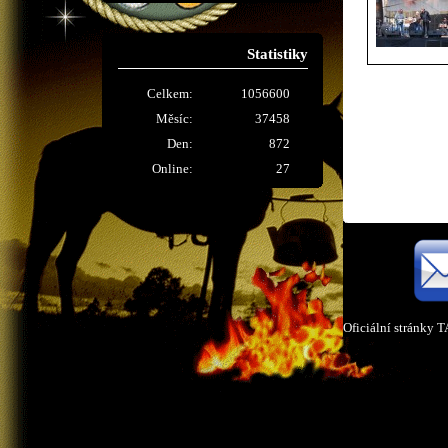
Statistiky
Celkem:
1056600
Měsíc:
37458
Den:
872
Online:
27
Oficiální stránky