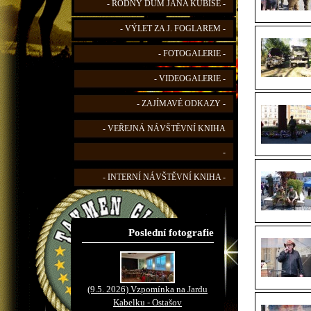
- RODNÝ DŮM JANA KUBIŠE -
- VÝLET ZA J. FOGLAREM -
- FOTOGALERIE -
- VIDEOGALERIE -
- ZAJÍMAVÉ ODKAZY -
- VEŘEJNÁ NÁVŠTĚVNÍ KNIHA
-
- INTERNÍ NÁVŠTĚVNÍ KNIHA -
Poslední fotografie
(9.5. 2026) Vzpomínka na Jardu
Kabelku - Ostašov