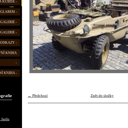
 KUBIŠE -
FOGLAREM -
OGALERIE -
OGALERIE -
 ODKAZY -
VNÍ KNIHA
-
Í KNIHA -
ografie
← Předchozí
Zpět do složky
 Jardu