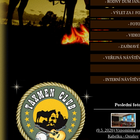
- RODNÝ DŮM JANA
- VÝLET ZA J. 
- FOT
- VIDE
- ZAJÍMAVÉ
- VEŘEJNÁ NÁVŠTĚ
- INTERNÍ NÁVŠTĚVN
Poslední fot
(9.5. 2026) Vzpomínka na
Kabelku - Ostašov