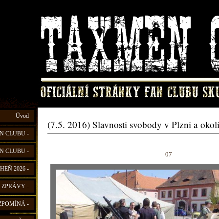
Úvod
(7.5. 2016) Slavnosti svobody v Plzni a okol
N CLUBU -
N CLUBU -
07
HEŇ 2026 -
 ZPRÁVY -
ZPOMÍNÁ -