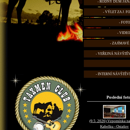
- RODNÝ DŮM JANA
- VÝLET ZA J. 
- FOT
- VIDE
- ZAJÍMAVÉ
- VEŘEJNÁ NÁVŠTĚ
- INTERNÍ NÁVŠTĚVN
Poslední fot
(9.5. 2026) Vzpomínka na
Kabelku - Ostašov