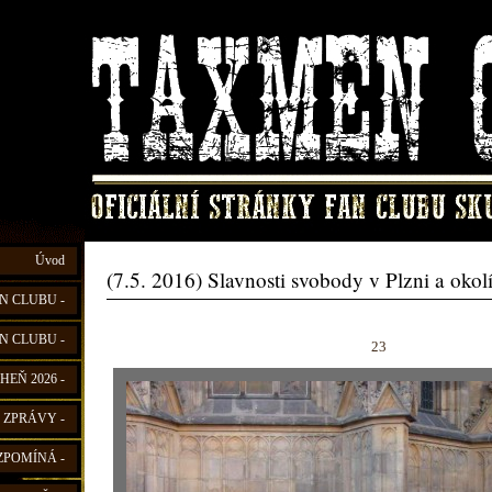
Úvod
(7.5. 2016) Slavnosti svobody v Plzni a okol
N CLUBU -
N CLUBU -
23
HEŇ 2026 -
 ZPRÁVY -
ZPOMÍNÁ -