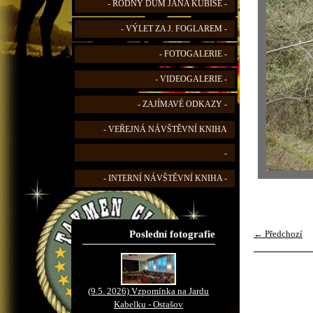
- RODNÝ DŮM JANA KUBIŠE -
- VÝLET ZA J. FOGLAREM -
- FOTOGALERIE -
- VIDEOGALERIE -
- ZAJÍMAVÉ ODKAZY -
- VEŘEJNÁ NÁVŠTĚVNÍ KNIHA
-
- INTERNÍ NÁVŠTĚVNÍ KNIHA -
Poslední fotografie
← Předchozí
(9.5. 2026) Vzpomínka na Jardu
Kabelku - Ostašov