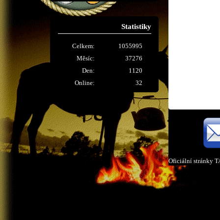
Statistiky
Celkem:
1055995
Měsíc:
37276
Den:
1120
Online:
32
Oficiální stránky