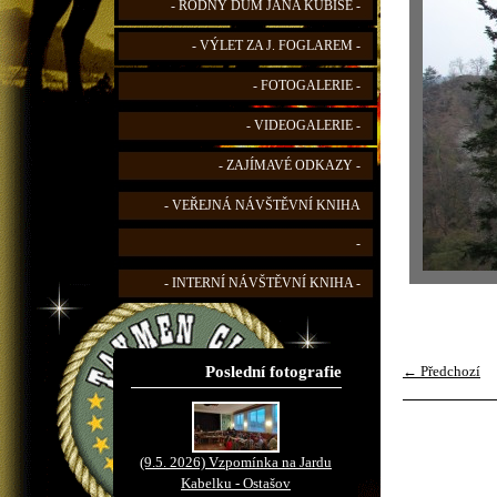
- RODNÝ DŮM JANA KUBIŠE -
- VÝLET ZA J. FOGLAREM -
- FOTOGALERIE -
- VIDEOGALERIE -
- ZAJÍMAVÉ ODKAZY -
- VEŘEJNÁ NÁVŠTĚVNÍ KNIHA
-
- INTERNÍ NÁVŠTĚVNÍ KNIHA -
Poslední fotografie
← Předchozí
(9.5. 2026) Vzpomínka na Jardu
Kabelku - Ostašov