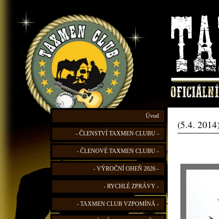
Úvod
(5.4. 2014
- ČLENSTVÍ TAXMEN CLUBU -
- ČLENOVÉ TAXMEN CLUBU -
- VÝROČNÍ OHEŇ 2026 -
- RYCHLÉ ZPRÁVY -
- TAXMEN CLUB VZPOMÍNÁ -