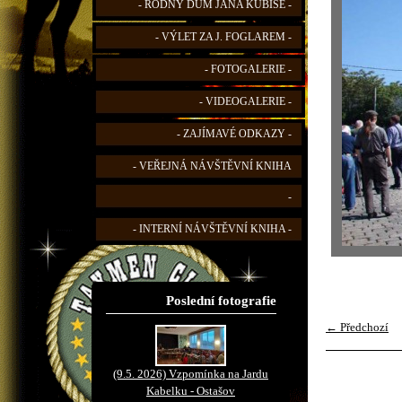
- RODNÝ DŮM JANA KUBIŠE -
- VÝLET ZA J. FOGLAREM -
- FOTOGALERIE -
- VIDEOGALERIE -
- ZAJÍMAVÉ ODKAZY -
- VEŘEJNÁ NÁVŠTĚVNÍ KNIHA
-
- INTERNÍ NÁVŠTĚVNÍ KNIHA -
Poslední fotografie
← Předchozí
(9.5. 2026) Vzpomínka na Jardu
Kabelku - Ostašov