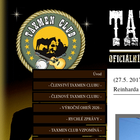
Úvod
(27.5. 201
- ČLENSTVÍ TAXMEN CLUBU -
Reinharda
- ČLENOVÉ TAXMEN CLUBU -
- VÝROČNÍ OHEŇ 2026 -
- RYCHLÉ ZPRÁVY -
- TAXMEN CLUB VZPOMÍNÁ -