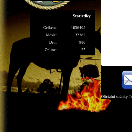
Statistiky
Celkem:
1056405
Měsíc:
37382
Den:
980
Online:
27
Oficiální stránky