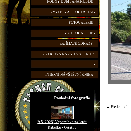
- RODNÝ DŮM JANA KUBIŠE -
- VÝLET ZA J. FOGLAREM -
- FOTOGALERIE -
- VIDEOGALERIE -
- ZAJÍMAVÉ ODKAZY -
- VEŘEJNÁ NÁVŠTĚVNÍ KNIHA
-
- INTERNÍ NÁVŠTĚVNÍ KNIHA -
Poslední fotografie
← Předchozí
(9.5. 2026) Vzpomínka na Jardu
Kabelku - Ostašov