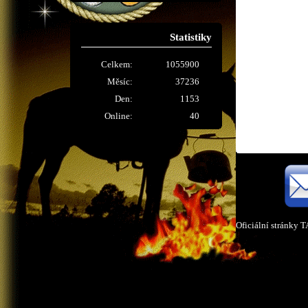
Statistiky
Celkem:
1055900
Měsíc:
37236
Den:
1153
Online:
40
Oficiální stránky