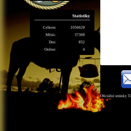
Statistiky
Celkem:
1056629
Měsíc:
37369
Den:
852
Online:
4
Oficiální stránky