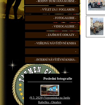
- RODNÝ DŮM JANA KUBIŠE -
- VÝLET ZA J. FOGLAREM -
- FOTOGALERIE -
- VIDEOGALERIE -
- ZAJÍMAVÉ ODKAZY -
- VEŘEJNÁ NÁVŠTĚVNÍ KNIHA
-
- INTERNÍ NÁVŠTĚVNÍ KNIHA -
Poslední fotografie
(9.5. 2026) Vzpomínka na Jardu
Kabelku - Ostašov