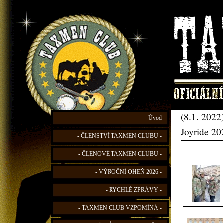
(8.1. 2022
Úvod
Joyride 20
- ČLENSTVÍ TAXMEN CLUBU -
- ČLENOVÉ TAXMEN CLUBU -
- VÝROČNÍ OHEŇ 2026 -
- RYCHLÉ ZPRÁVY -
- TAXMEN CLUB VZPOMÍNÁ -