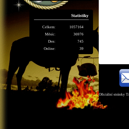
Statistiky
Celkem:
1057164
Měsíc:
36976
Den:
745
Online:
39
Oficiální stránky