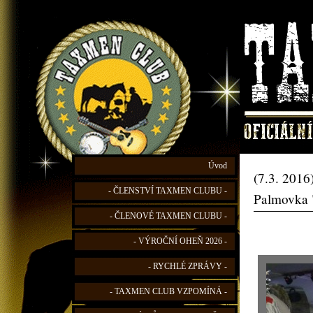
Úvod
(7.3. 201
- ČLENSTVÍ TAXMEN CLUBU -
Palmovka 
- ČLENOVÉ TAXMEN CLUBU -
- VÝROČNÍ OHEŇ 2026 -
- RYCHLÉ ZPRÁVY -
- TAXMEN CLUB VZPOMÍNÁ -