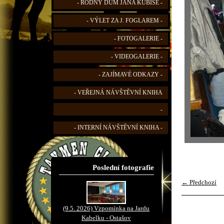
- RODNÝ DŮM JANA KUBIŠE -
- VÝLET ZA J. FOGLAREM -
- FOTOGALERIE -
- VIDEOGALERIE -
- ZAJÍMAVÉ ODKAZY -
- VEŘEJNÁ NÁVŠTĚVNÍ KNIHA
-
- INTERNÍ NÁVŠTĚVNÍ KNIHA -
Poslední fotografie
← Předchozí
(9.5. 2026) Vzpomínka na Jardu
Kabelku - Ostašov