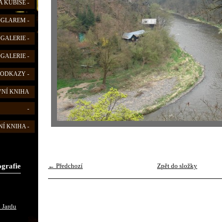
 KUBIŠE -
FOGLAREM -
OGALERIE -
OGALERIE -
 ODKAZY -
VNÍ KNIHA
-
Í KNIHA -
ografie
← Předchozí
Zpět do složky
 Jardu