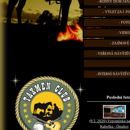
- RODNÝ DŮM JANA
- VÝLET ZA J. 
- FOT
- VIDE
- ZAJÍMAVÉ
- VEŘEJNÁ NÁVŠTĚ
- INTERNÍ NÁVŠTĚVN
Poslední fot
(9.5. 2026) Vzpomínka na
Kabelku - Ostašov