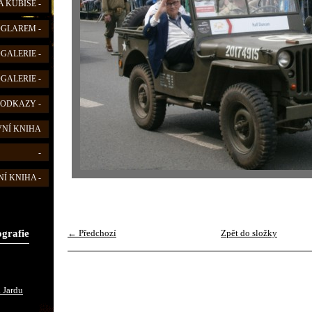
 KUBIŠE -
FOGLAREM -
OGALERIE -
OGALERIE -
 ODKAZY -
VNÍ KNIHA
-
Í KNIHA -
ografie
← Předchozí
Zpět do složky
 Jardu