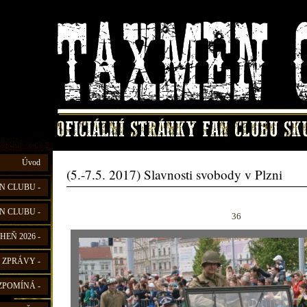
Úvod
(5.-7.5. 2017) Slavnosti svobody v Plzni
N CLUBU -
N CLUBU -
36
HEŇ 2026 -
 ZPRÁVY -
ZPOMÍNÁ -