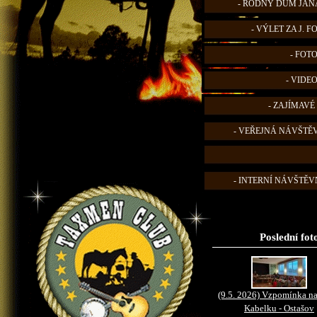
- RODNÝ DŮM JANA
- VÝLET ZA J. 
- FOT
- VIDE
- ZAJÍMAVÉ
- VEŘEJNÁ NÁVŠTĚ
- INTERNÍ NÁVŠTĚVN
Poslední fot
(9.5. 2026) Vzpomínka na
Kabelku - Ostašov