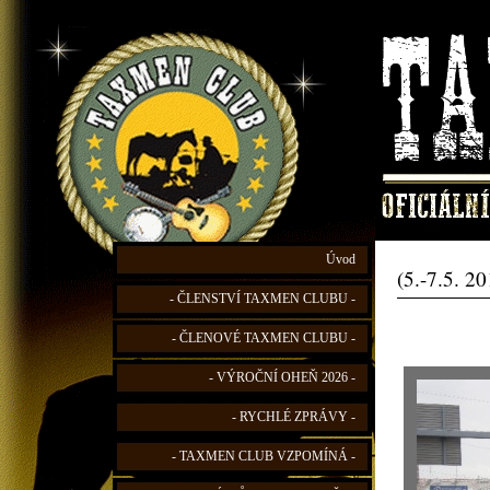
Úvod
(5.-7.5. 2
- ČLENSTVÍ TAXMEN CLUBU -
- ČLENOVÉ TAXMEN CLUBU -
- VÝROČNÍ OHEŇ 2026 -
- RYCHLÉ ZPRÁVY -
- TAXMEN CLUB VZPOMÍNÁ -