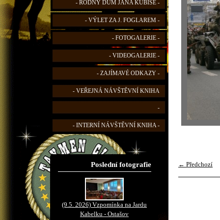
- RODNÝ DŮM JANA KUBIŠE -
- VÝLET ZA J. FOGLAREM -
- FOTOGALERIE -
- VIDEOGALERIE -
- ZAJÍMAVÉ ODKAZY -
- VEŘEJNÁ NÁVŠTĚVNÍ KNIHA
-
- INTERNÍ NÁVŠTĚVNÍ KNIHA -
Poslední fotografie
← Předchozí
(9.5. 2026) Vzpomínka na Jardu
Kabelku - Ostašov