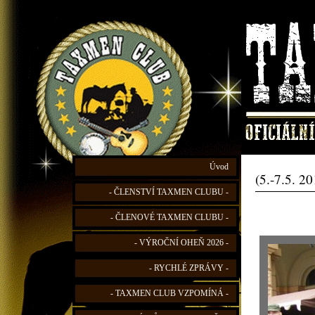
Úvod
(5.-7.5. 2
- ČLENSTVÍ TAXMEN CLUBU -
- ČLENOVÉ TAXMEN CLUBU -
- VÝROČNÍ OHEŇ 2026 -
- RYCHLÉ ZPRÁVY -
- TAXMEN CLUB VZPOMÍNÁ -