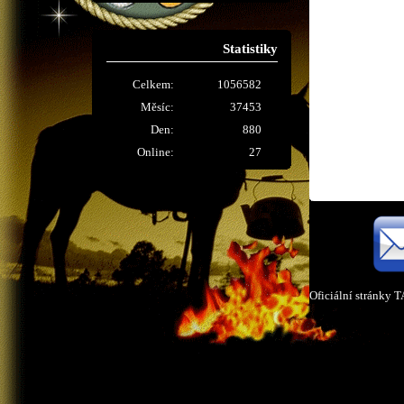
Statistiky
Celkem:
1056582
Měsíc:
37453
Den:
880
Online:
27
Oficiální stránky