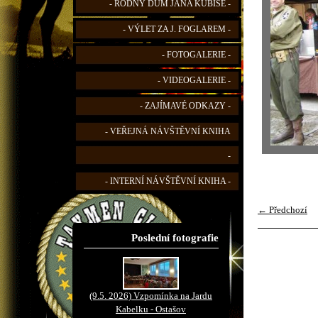
- RODNÝ DŮM JANA KUBIŠE -
- VÝLET ZA J. FOGLAREM -
- FOTOGALERIE -
- VIDEOGALERIE -
- ZAJÍMAVÉ ODKAZY -
- VEŘEJNÁ NÁVŠTĚVNÍ KNIHA
-
- INTERNÍ NÁVŠTĚVNÍ KNIHA -
← Předchozí
Poslední fotografie
(9.5. 2026) Vzpomínka na Jardu
Kabelku - Ostašov