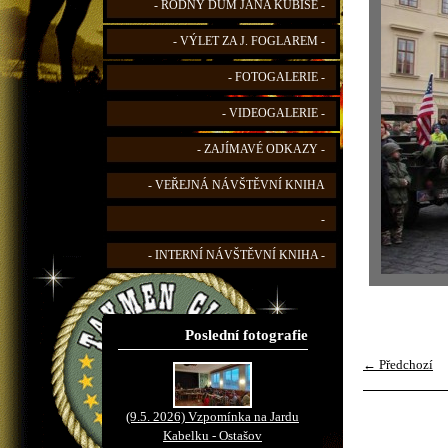
- RODNÝ DŮM JANA KUBIŠE -
- VÝLET ZA J. FOGLAREM -
- FOTOGALERIE -
- VIDEOGALERIE -
- ZAJÍMAVÉ ODKAZY -
- VEŘEJNÁ NÁVŠTĚVNÍ KNIHA
-
- INTERNÍ NÁVŠTĚVNÍ KNIHA -
Poslední fotografie
← Předchozí
(9.5. 2026) Vzpomínka na Jardu
Kabelku - Ostašov