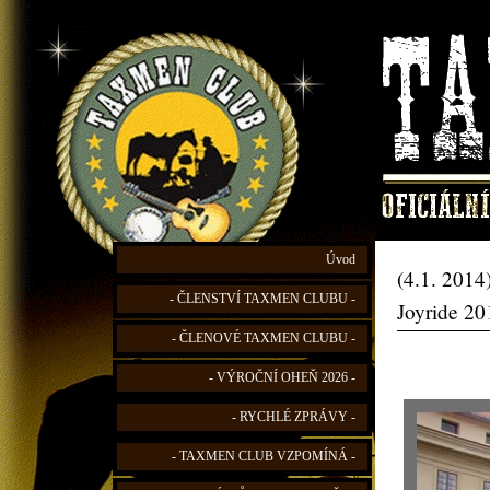
Úvod
(4.1. 2014
- ČLENSTVÍ TAXMEN CLUBU -
Joyride 20
- ČLENOVÉ TAXMEN CLUBU -
- VÝROČNÍ OHEŇ 2026 -
- RYCHLÉ ZPRÁVY -
- TAXMEN CLUB VZPOMÍNÁ -