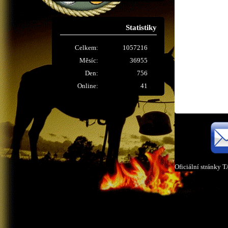
Statistiky
Celkem:
1057216
Měsíc:
36955
Den:
756
Online:
41
Oficiální stránky