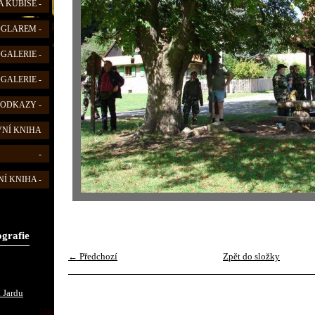
 KUBIŠE -
FOGLAREM -
OGALERIE -
OGALERIE -
 ODKAZY -
VNÍ KNIHA
-
Í KNIHA -
ografie
← Předchozí
Zpět do složky
 Jardu