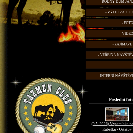
- RODNÝ DŮM JANA
- VÝLET ZA J. 
- FOT
- VIDE
- ZAJÍMAVÉ
- VEŘEJNÁ NÁVŠTĚ
- INTERNÍ NÁVŠTĚVN
Poslední fot
(9.5. 2026) Vzpomínka na
Kabelku - Ostašov