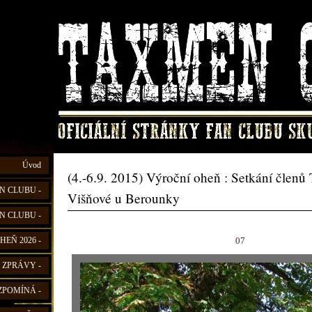
Úvod
(4.-6.9. 2015) Výroční oheň : Setkání člen
N CLUBU -
Višňové u Berounky
N CLUBU -
07
HEŇ 2026 -
 ZPRÁVY -
ZPOMÍNÁ -