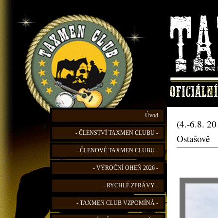
Úvod
(4.-6.8. 2
- ČLENSTVÍ TAXMEN CLUBU -
Ostašově
- ČLENOVÉ TAXMEN CLUBU -
- VÝROČNÍ OHEŇ 2026 -
- RYCHLÉ ZPRÁVY -
- TAXMEN CLUB VZPOMÍNÁ -