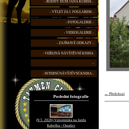
- RODNÝ DŮM JANA KUBIŠE -
- VÝLET ZA J. FOGLAREM -
- FOTOGALERIE -
- VIDEOGALERIE -
- ZAJÍMAVÉ ODKAZY -
- VEŘEJNÁ NÁVŠTĚVNÍ KNIHA
-
- INTERNÍ NÁVŠTĚVNÍ KNIHA -
← Předchozí
Poslední fotografie
(9.5. 2026) Vzpomínka na Jardu
Kabelku - Ostašov