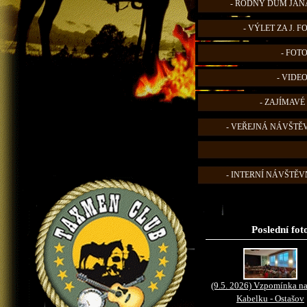
- RODNÝ DŮM JANA
- VÝLET ZA J. 
- FOT
- VIDE
- ZAJÍMAVÉ
- VEŘEJNÁ NÁVŠTĚ
- INTERNÍ NÁVŠTĚVN
Poslední fot
(9.5. 2026) Vzpomínka na
Kabelku - Ostašov