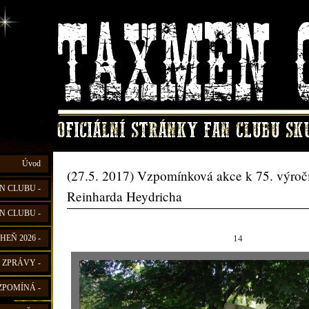
Úvod
(27.5. 2017) Vzpomínková akce k 75. výročí
N CLUBU -
Reinharda Heydricha
N CLUBU -
14
HEŇ 2026 -
 ZPRÁVY -
ZPOMÍNÁ -