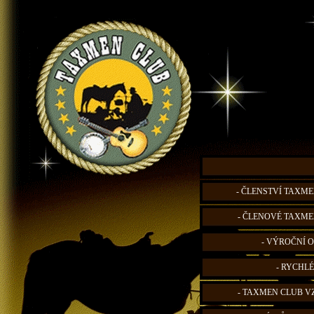
- ČLENSTVÍ TAXME
- ČLENOVÉ TAXME
- VÝROČNÍ O
- RYCHLÉ
- TAXMEN CLUB V