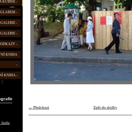
 KUBIŠE -
FOGLAREM -
OGALERIE -
OGALERIE -
 ODKAZY -
VNÍ KNIHA
-
Í KNIHA -
ografie
← Předchozí
Zpět do složky
 Jardu