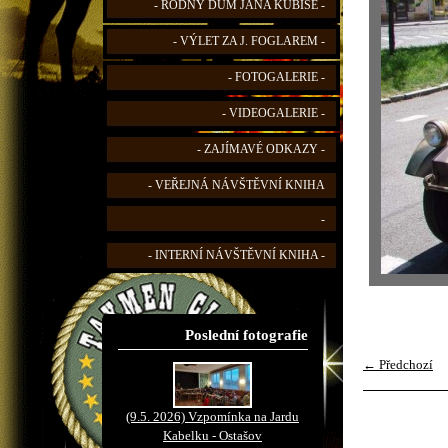
- RODNÝ DŮM JANA KUBIŠE -
- VÝLET ZA J. FOGLAREM -
- FOTOGALERIE -
- VIDEOGALERIE -
- ZAJÍMAVÉ ODKAZY -
- VEŘEJNÁ NÁVŠTĚVNÍ KNIHA
-
- INTERNÍ NÁVŠTĚVNÍ KNIHA -
Poslední fotografie
← Předchozí
(9.5. 2026) Vzpomínka na Jardu
Kabelku - Ostašov