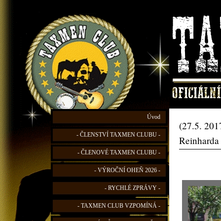
Úvod
(27.5. 201
- ČLENSTVÍ TAXMEN CLUBU -
Reinharda
- ČLENOVÉ TAXMEN CLUBU -
- VÝROČNÍ OHEŇ 2026 -
- RYCHLÉ ZPRÁVY -
- TAXMEN CLUB VZPOMÍNÁ -