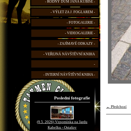
- RODNÝ DŮM JANA KUBIŠE -
- VÝLET ZA J. FOGLAREM -
- FOTOGALERIE -
- VIDEOGALERIE -
- ZAJÍMAVÉ ODKAZY -
- VEŘEJNÁ NÁVŠTĚVNÍ KNIHA
-
- INTERNÍ NÁVŠTĚVNÍ KNIHA -
Poslední fotografie
← Předchozí
(9.5. 2026) Vzpomínka na Jardu
Kabelku - Ostašov