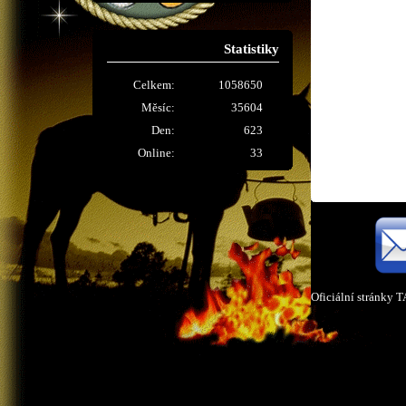
Statistiky
Celkem:
1058650
Měsíc:
35604
Den:
623
Online:
33
Oficiální stránky