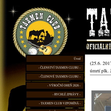
Úvod
(25.6. 201
- ČLENSTVÍ TAXMEN CLUBU -
úmrtí plk.
- ČLENOVÉ TAXMEN CLUBU -
- VÝROČNÍ OHEŇ 2026 -
- RYCHLÉ ZPRÁVY -
- TAXMEN CLUB VZPOMÍNÁ -