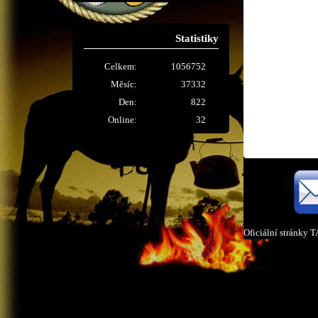
Statistiky
Celkem:
1056752
Měsíc:
37332
Den:
822
Online:
32
Oficiální stránky