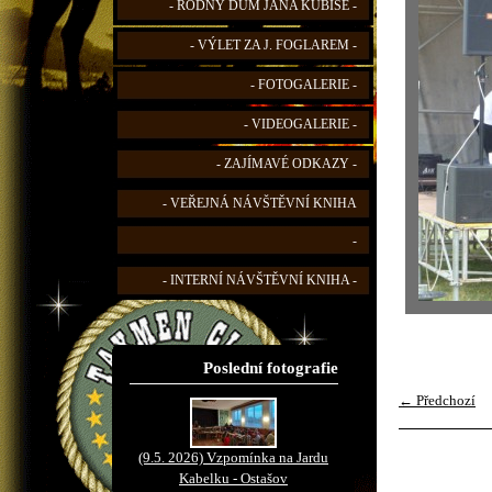
- RODNÝ DŮM JANA KUBIŠE -
- VÝLET ZA J. FOGLAREM -
- FOTOGALERIE -
- VIDEOGALERIE -
- ZAJÍMAVÉ ODKAZY -
- VEŘEJNÁ NÁVŠTĚVNÍ KNIHA
-
- INTERNÍ NÁVŠTĚVNÍ KNIHA -
Poslední fotografie
← Předchozí
(9.5. 2026) Vzpomínka na Jardu
Kabelku - Ostašov