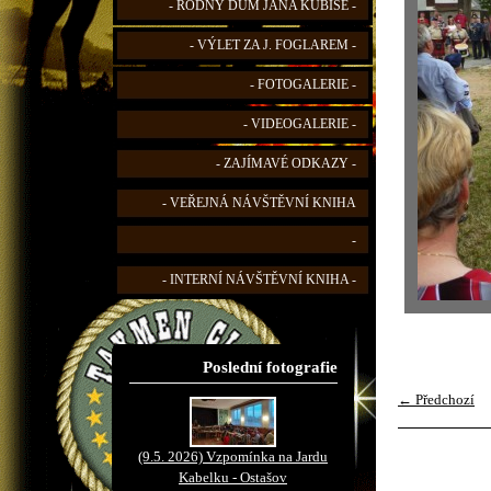
- RODNÝ DŮM JANA KUBIŠE -
- VÝLET ZA J. FOGLAREM -
- FOTOGALERIE -
- VIDEOGALERIE -
- ZAJÍMAVÉ ODKAZY -
- VEŘEJNÁ NÁVŠTĚVNÍ KNIHA
-
- INTERNÍ NÁVŠTĚVNÍ KNIHA -
Poslední fotografie
← Předchozí
(9.5. 2026) Vzpomínka na Jardu
Kabelku - Ostašov