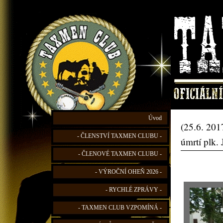
Úvod
(25.6. 201
- ČLENSTVÍ TAXMEN CLUBU -
úmrtí plk.
- ČLENOVÉ TAXMEN CLUBU -
- VÝROČNÍ OHEŇ 2026 -
- RYCHLÉ ZPRÁVY -
- TAXMEN CLUB VZPOMÍNÁ -