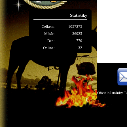
Statistiky
Celkem:
1057275
Měsíc:
36925
Den:
770
Online:
32
Oficiální stránky