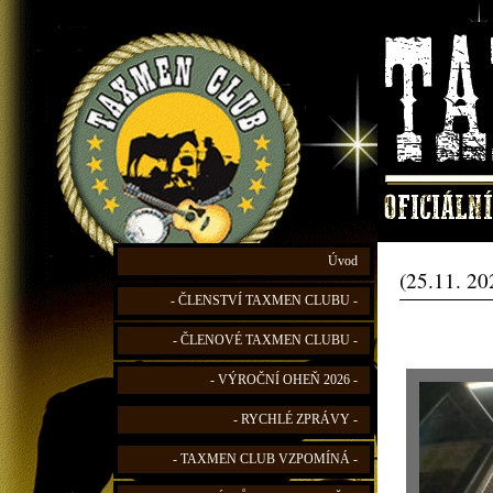
Úvod
(25.11. 2
- ČLENSTVÍ TAXMEN CLUBU -
- ČLENOVÉ TAXMEN CLUBU -
- VÝROČNÍ OHEŇ 2026 -
- RYCHLÉ ZPRÁVY -
- TAXMEN CLUB VZPOMÍNÁ -