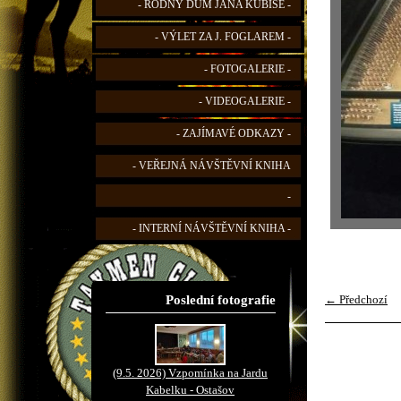
- RODNÝ DŮM JANA KUBIŠE -
- VÝLET ZA J. FOGLAREM -
- FOTOGALERIE -
- VIDEOGALERIE -
- ZAJÍMAVÉ ODKAZY -
- VEŘEJNÁ NÁVŠTĚVNÍ KNIHA
-
- INTERNÍ NÁVŠTĚVNÍ KNIHA -
Poslední fotografie
← Předchozí
(9.5. 2026) Vzpomínka na Jardu
Kabelku - Ostašov