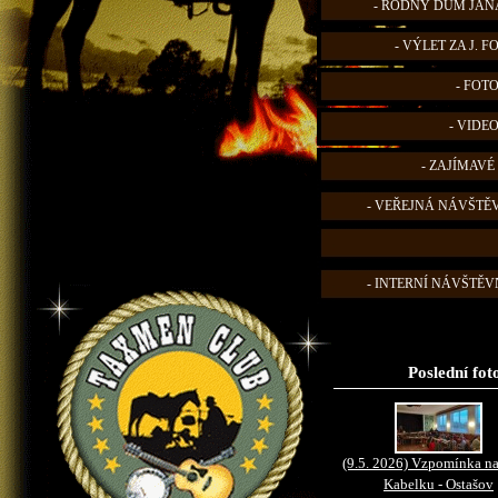
- RODNÝ DŮM JANA
- VÝLET ZA J. 
- FOT
- VIDE
- ZAJÍMAVÉ
- VEŘEJNÁ NÁVŠTĚ
- INTERNÍ NÁVŠTĚVN
Poslední fot
(9.5. 2026) Vzpomínka na
Kabelku - Ostašov