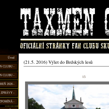
Úvod
(21.5. 2016) Výlet do Brdských lesů
N CLUBU -
N CLUBU -
15
HEŇ 2026 -
 ZPRÁVY -
ZPOMÍNÁ -