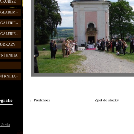
 KUBIŠE -
FOGLAREM -
OGALERIE -
OGALERIE -
 ODKAZY -
VNÍ KNIHA
-
Í KNIHA -
ografie
← Předchozí
Zpět do složky
 Jardu