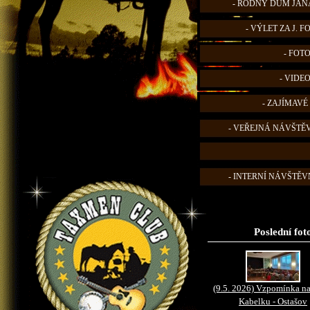
- RODNÝ DŮM JANA
- VÝLET ZA J. 
- FOT
- VIDE
- ZAJÍMAVÉ
- VEŘEJNÁ NÁVŠTĚ
- INTERNÍ NÁVŠTĚVN
Poslední fot
(9.5. 2026) Vzpomínka na
Kabelku - Ostašov