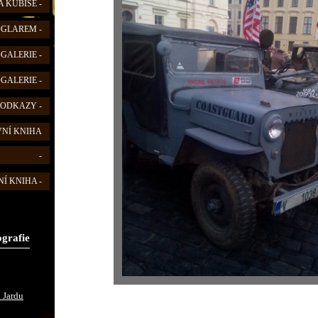
 KUBIŠE -
FOGLAREM -
OGALERIE -
OGALERIE -
 ODKAZY -
VNÍ KNIHA
-
Í KNIHA -
ografie
 Jardu