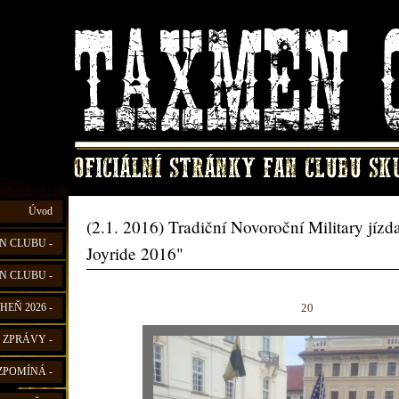
Úvod
(2.1. 2016) Tradiční Novoroční Military jíz
N CLUBU -
Joyride 2016"
N CLUBU -
20
HEŇ 2026 -
 ZPRÁVY -
ZPOMÍNÁ -