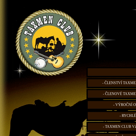
- ČLENSTVÍ TAXME
- ČLENOVÉ TAXME
- VÝROČNÍ O
- RYCHLÉ
- TAXMEN CLUB V