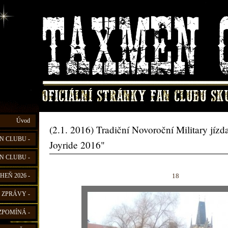
Úvod
(2.1. 2016) Tradiční Novoroční Military jíz
N CLUBU -
Joyride 2016"
N CLUBU -
18
HEŇ 2026 -
 ZPRÁVY -
ZPOMÍNÁ -