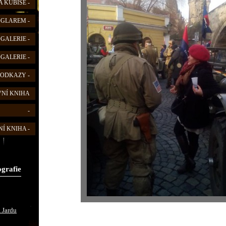
 KUBIŠE -
FOGLAREM -
OGALERIE -
OGALERIE -
 ODKAZY -
VNÍ KNIHA
-
Í KNIHA -
ografie
 Jardu