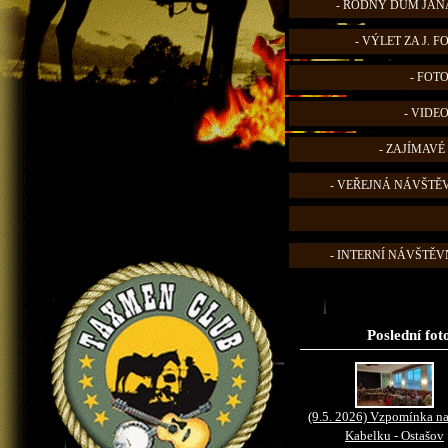
- RODNÝ DŮM JANA
- VÝLET ZA J. 
- FOT
- VIDE
- ZAJÍMAVÉ
- VEŘEJNÁ NÁVŠTĚ
- INTERNÍ NÁVŠTĚVN
Poslední fot
(9.5. 2026) Vzpomínka na
Kabelku - Ostašov