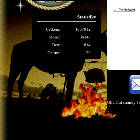
← Předchozí
Statistiky
Celkem:
1057912
Měsíc:
36348
Den:
814
Online:
29
Oficiální stránky