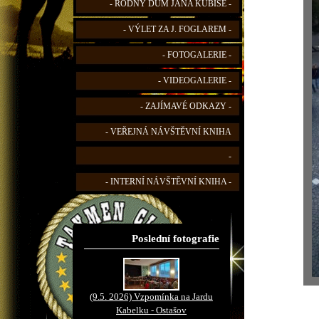
- RODNÝ DŮM JANA KUBIŠE -
- VÝLET ZA J. FOGLAREM -
- FOTOGALERIE -
- VIDEOGALERIE -
- ZAJÍMAVÉ ODKAZY -
- VEŘEJNÁ NÁVŠTĚVNÍ KNIHA
-
- INTERNÍ NÁVŠTĚVNÍ KNIHA -
Poslední fotografie
(9.5. 2026) Vzpomínka na Jardu
Kabelku - Ostašov