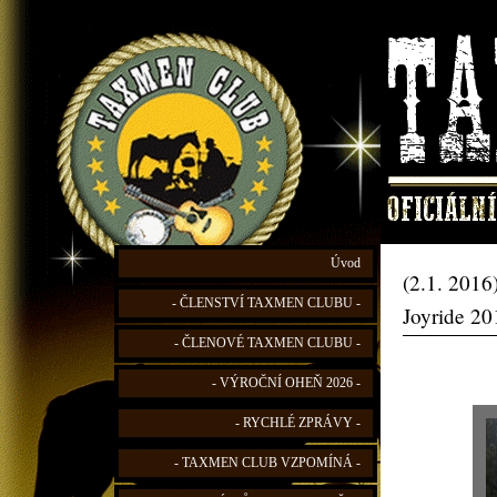
Úvod
(2.1. 2016
- ČLENSTVÍ TAXMEN CLUBU -
Joyride 20
- ČLENOVÉ TAXMEN CLUBU -
- VÝROČNÍ OHEŇ 2026 -
- RYCHLÉ ZPRÁVY -
- TAXMEN CLUB VZPOMÍNÁ -