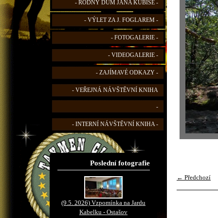
- RODNÝ DŮM JANA KUBIŠE -
- VÝLET ZA J. FOGLAREM -
- FOTOGALERIE -
- VIDEOGALERIE -
- ZAJÍMAVÉ ODKAZY -
- VEŘEJNÁ NÁVŠTĚVNÍ KNIHA
-
- INTERNÍ NÁVŠTĚVNÍ KNIHA -
Poslední fotografie
← Předchozí
(9.5. 2026) Vzpomínka na Jardu
Kabelku - Ostašov