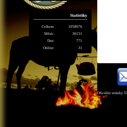
Statistiky
Celkem:
1058076
Měsíc:
36151
Den:
771
Online:
31
Oficiální stránky