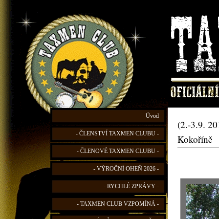
Úvod
(2.-3.9. 2
- ČLENSTVÍ TAXMEN CLUBU -
Kokoříně
- ČLENOVÉ TAXMEN CLUBU -
- VÝROČNÍ OHEŇ 2026 -
- RYCHLÉ ZPRÁVY -
- TAXMEN CLUB VZPOMÍNÁ -