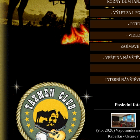
- RODNÝ DŮM JANA
- VÝLET ZA J. 
- FOT
- VIDE
- ZAJÍMAVÉ
- VEŘEJNÁ NÁVŠTĚ
- INTERNÍ NÁVŠTĚVN
Poslední fot
(9.5. 2026) Vzpomínka na
Kabelku - Ostašov