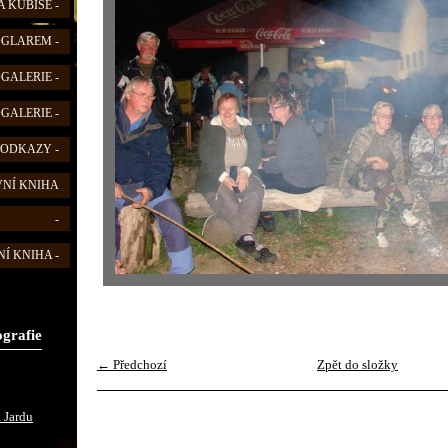
 KUBIŠE -
FOGLAREM -
OGALERIE -
OGALERIE -
 ODKAZY -
VNÍ KNIHA
-
Í KNIHA -
ografie
← Předchozí
Zpět do složky
 Jardu