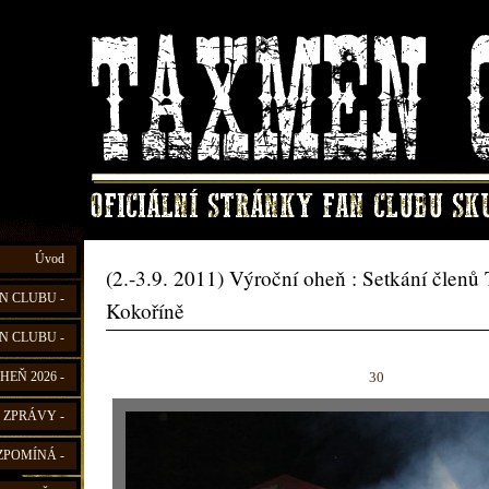
Úvod
(2.-3.9. 2011) Výroční oheň : Setkání člen
N CLUBU -
Kokoříně
N CLUBU -
30
HEŇ 2026 -
 ZPRÁVY -
ZPOMÍNÁ -