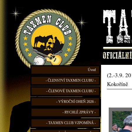
Úvod
(2.-3.9. 2
- ČLENSTVÍ TAXMEN CLUBU -
Kokoříně
- ČLENOVÉ TAXMEN CLUBU -
- VÝROČNÍ OHEŇ 2026 -
- RYCHLÉ ZPRÁVY -
- TAXMEN CLUB VZPOMÍNÁ -