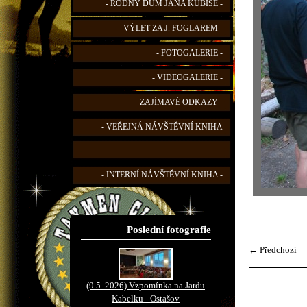
- RODNÝ DŮM JANA KUBIŠE -
- VÝLET ZA J. FOGLAREM -
- FOTOGALERIE -
- VIDEOGALERIE -
- ZAJÍMAVÉ ODKAZY -
- VEŘEJNÁ NÁVŠTĚVNÍ KNIHA
-
- INTERNÍ NÁVŠTĚVNÍ KNIHA -
Poslední fotografie
← Předchozí
(9.5. 2026) Vzpomínka na Jardu
Kabelku - Ostašov