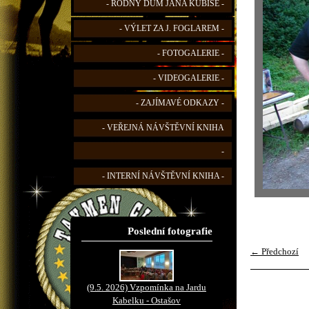
- RODNÝ DŮM JANA KUBIŠE -
- VÝLET ZA J. FOGLAREM -
- FOTOGALERIE -
- VIDEOGALERIE -
- ZAJÍMAVÉ ODKAZY -
- VEŘEJNÁ NÁVŠTĚVNÍ KNIHA
-
- INTERNÍ NÁVŠTĚVNÍ KNIHA -
Poslední fotografie
← Předchozí
(9.5. 2026) Vzpomínka na Jardu
Kabelku - Ostašov