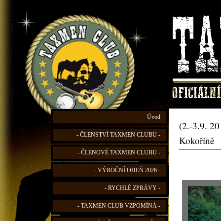
Úvod
(2.-3.9. 2
- ČLENSTVÍ TAXMEN CLUBU -
Kokoříně
- ČLENOVÉ TAXMEN CLUBU -
- VÝROČNÍ OHEŇ 2026 -
- RYCHLÉ ZPRÁVY -
- TAXMEN CLUB VZPOMÍNÁ -