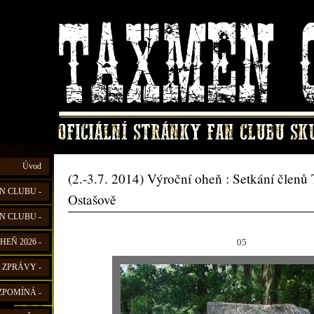
Úvod
(2.-3.7. 2014) Výroční oheň : Setkání člen
N CLUBU -
Ostašově
N CLUBU -
05
HEŇ 2026 -
 ZPRÁVY -
ZPOMÍNÁ -