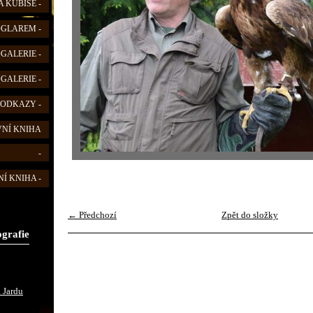
 KUBIŠE -
FOGLAREM -
OGALERIE -
OGALERIE -
 ODKAZY -
VNÍ KNIHA
-
Í KNIHA -
← Předchozí
Zpět do složky
ografie
 Jardu