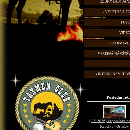
- RODNÝ DŮM JANA
- VÝLET ZA J. 
- FOT
- VIDE
- ZAJÍMAVÉ
- VEŘEJNÁ NÁVŠTĚ
- INTERNÍ NÁVŠTĚVN
Poslední fot
(9.5. 2026) Vzpomínka na
Kabelku - Ostašov