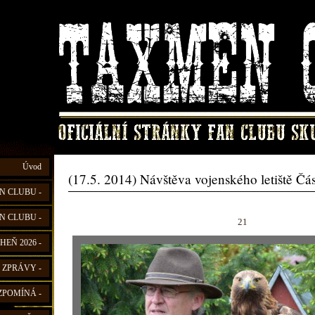
Úvod
(17.5. 2014) Návštěva vojenského letiště Čá
N CLUBU -
N CLUBU -
21
HEŇ 2026 -
 ZPRÁVY -
ZPOMÍNÁ -