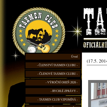
Úvod
(17.5. 201
- ČLENSTVÍ TAXMEN CLUBU -
- ČLENOVÉ TAXMEN CLUBU -
- VÝROČNÍ OHEŇ 2026 -
- RYCHLÉ ZPRÁVY -
- TAXMEN CLUB VZPOMÍNÁ -