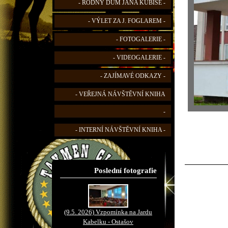
- RODNÝ DŮM JANA KUBIŠE -
- VÝLET ZA J. FOGLAREM -
- FOTOGALERIE -
- VIDEOGALERIE -
- ZAJÍMAVÉ ODKAZY -
- VEŘEJNÁ NÁVŠTĚVNÍ KNIHA
-
- INTERNÍ NÁVŠTĚVNÍ KNIHA -
Poslední fotografie
(9.5. 2026) Vzpomínka na Jardu
Kabelku - Ostašov