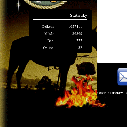
Statistiky
Celkem:
1057411
Měsíc:
36869
Den:
777
Online:
32
Oficiální stránky