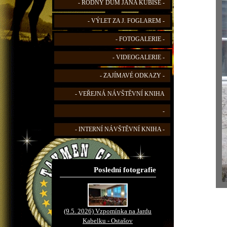
- RODNÝ DŮM JANA KUBIŠE -
- VÝLET ZA J. FOGLAREM -
- FOTOGALERIE -
- VIDEOGALERIE -
- ZAJÍMAVÉ ODKAZY -
- VEŘEJNÁ NÁVŠTĚVNÍ KNIHA
-
- INTERNÍ NÁVŠTĚVNÍ KNIHA -
Poslední fotografie
(9.5. 2026) Vzpomínka na Jardu
Kabelku - Ostašov