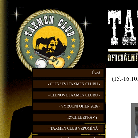
Úvod
(15.-16.10
- ČLENSTVÍ TAXMEN CLUBU -
- ČLENOVÉ TAXMEN CLUBU -
- VÝROČNÍ OHEŇ 2026 -
- RYCHLÉ ZPRÁVY -
- TAXMEN CLUB VZPOMÍNÁ -