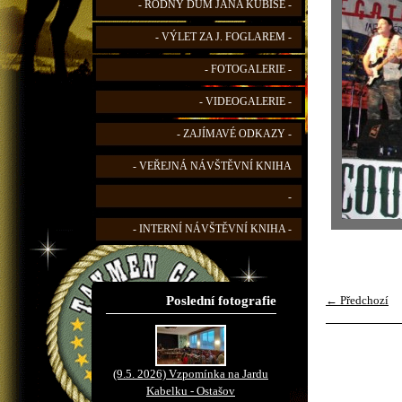
- RODNÝ DŮM JANA KUBIŠE -
- VÝLET ZA J. FOGLAREM -
- FOTOGALERIE -
- VIDEOGALERIE -
- ZAJÍMAVÉ ODKAZY -
- VEŘEJNÁ NÁVŠTĚVNÍ KNIHA
-
- INTERNÍ NÁVŠTĚVNÍ KNIHA -
Poslední fotografie
← Předchozí
(9.5. 2026) Vzpomínka na Jardu
Kabelku - Ostašov