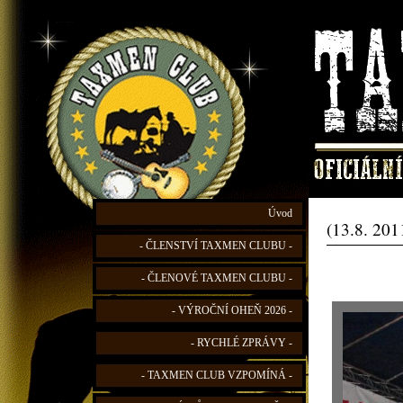
Úvod
(13.8. 201
- ČLENSTVÍ TAXMEN CLUBU -
- ČLENOVÉ TAXMEN CLUBU -
- VÝROČNÍ OHEŇ 2026 -
- RYCHLÉ ZPRÁVY -
- TAXMEN CLUB VZPOMÍNÁ -