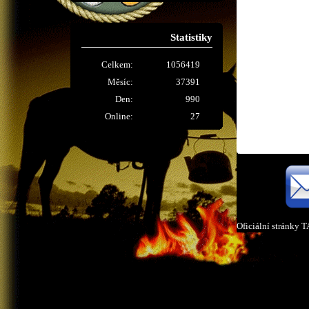
Statistiky
Celkem:
1056419
Měsíc:
37391
Den:
990
Online:
27
Oficiální stránky