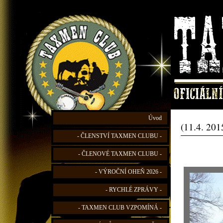
Úvod
(11.4. 201
- ČLENSTVÍ TAXMEN CLUBU -
- ČLENOVÉ TAXMEN CLUBU -
- VÝROČNÍ OHEŇ 2026 -
- RYCHLÉ ZPRÁVY -
- TAXMEN CLUB VZPOMÍNÁ -