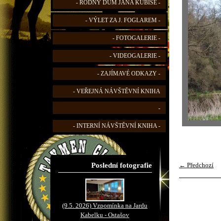
- RODNÝ DŮM JANA KUBIŠE -
- VÝLET ZA J. FOGLAREM -
- FOTOGALERIE -
- VIDEOGALERIE -
- ZAJÍMAVÉ ODKAZY -
- VEŘEJNÁ NÁVŠTĚVNÍ KNIHA
-
- INTERNÍ NÁVŠTĚVNÍ KNIHA -
Poslední fotografie
← Předchozí
(9.5. 2026) Vzpomínka na Jardu
Kabelku - Ostašov