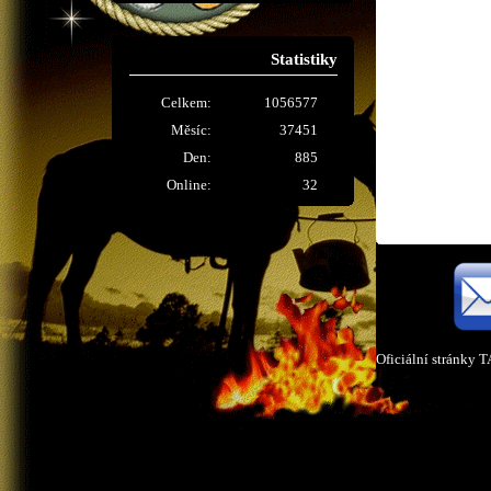
Statistiky
Celkem:
1056577
Měsíc:
37451
Den:
885
Online:
32
Oficiální stránky