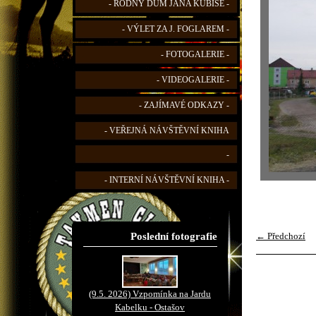
- RODNÝ DŮM JANA KUBIŠE -
- VÝLET ZA J. FOGLAREM -
- FOTOGALERIE -
- VIDEOGALERIE -
- ZAJÍMAVÉ ODKAZY -
- VEŘEJNÁ NÁVŠTĚVNÍ KNIHA
-
- INTERNÍ NÁVŠTĚVNÍ KNIHA -
Poslední fotografie
← Předchozí
(9.5. 2026) Vzpomínka na Jardu
Kabelku - Ostašov