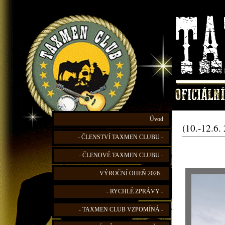
Úvod
(10.-12.6.
- ČLENSTVÍ TAXMEN CLUBU -
- ČLENOVÉ TAXMEN CLUBU -
- VÝROČNÍ OHEŇ 2026 -
- RYCHLÉ ZPRÁVY -
- TAXMEN CLUB VZPOMÍNÁ -