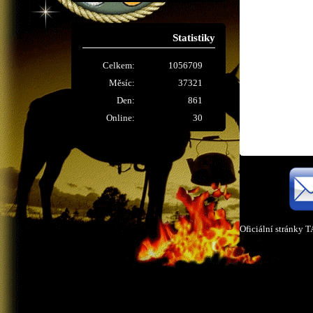
Statistiky
Celkem:
1056709
Měsíc:
37321
Den:
861
Online:
30
Oficiální stránky