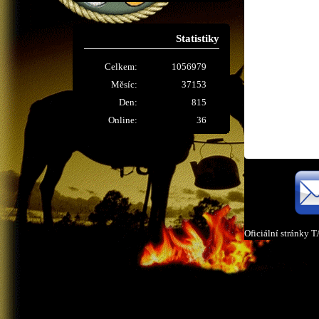
Statistiky
Celkem:
1056979
Měsíc:
37153
Den:
815
Online:
36
Oficiální stránky