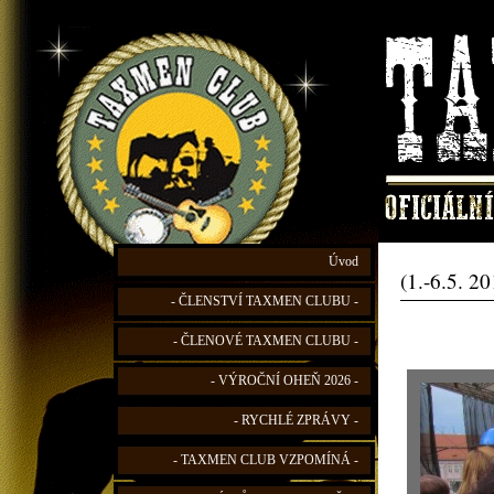
Úvod
(1.-6.5. 2
- ČLENSTVÍ TAXMEN CLUBU -
- ČLENOVÉ TAXMEN CLUBU -
- VÝROČNÍ OHEŇ 2026 -
- RYCHLÉ ZPRÁVY -
- TAXMEN CLUB VZPOMÍNÁ -