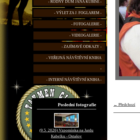
- RODNÝ DŮM JANA KUBIŠE -
- VÝLET ZA J. FOGLAREM -
- FOTOGALERIE -
- VIDEOGALERIE -
- ZAJÍMAVÉ ODKAZY -
- VEŘEJNÁ NÁVŠTĚVNÍ KNIHA
-
- INTERNÍ NÁVŠTĚVNÍ KNIHA -
Poslední fotografie
← Předchozí
(9.5. 2026) Vzpomínka na Jardu
Kabelku - Ostašov