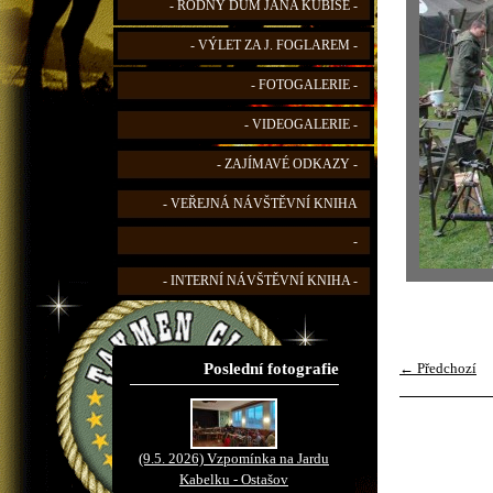
- RODNÝ DŮM JANA KUBIŠE -
- VÝLET ZA J. FOGLAREM -
- FOTOGALERIE -
- VIDEOGALERIE -
- ZAJÍMAVÉ ODKAZY -
- VEŘEJNÁ NÁVŠTĚVNÍ KNIHA
-
- INTERNÍ NÁVŠTĚVNÍ KNIHA -
Poslední fotografie
← Předchozí
(9.5. 2026) Vzpomínka na Jardu
Kabelku - Ostašov