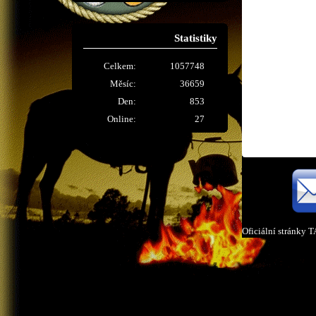
Statistiky
Celkem:
1057748
Měsíc:
36659
Den:
853
Online:
27
Oficiální stránky