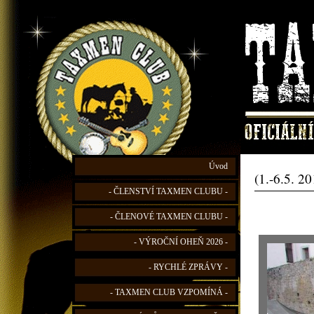
Úvod
(1.-6.5. 2
- ČLENSTVÍ TAXMEN CLUBU -
- ČLENOVÉ TAXMEN CLUBU -
- VÝROČNÍ OHEŇ 2026 -
- RYCHLÉ ZPRÁVY -
- TAXMEN CLUB VZPOMÍNÁ -