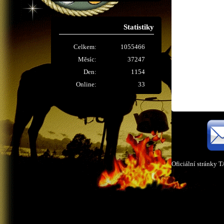
Statistiky
Celkem:
1055466
Měsíc:
37247
Den:
1154
Online:
33
Oficiální stránky