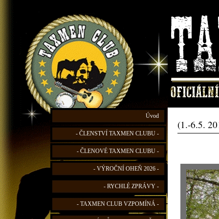
Úvod
(1.-6.5. 2
- ČLENSTVÍ TAXMEN CLUBU -
- ČLENOVÉ TAXMEN CLUBU -
- VÝROČNÍ OHEŇ 2026 -
- RYCHLÉ ZPRÁVY -
- TAXMEN CLUB VZPOMÍNÁ -