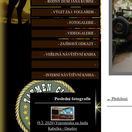
- RODNÝ DŮM JANA KUBIŠE -
- VÝLET ZA J. FOGLAREM -
- FOTOGALERIE -
- VIDEOGALERIE -
- ZAJÍMAVÉ ODKAZY -
- VEŘEJNÁ NÁVŠTĚVNÍ KNIHA
-
- INTERNÍ NÁVŠTĚVNÍ KNIHA -
Poslední fotografie
← Předchozí
(9.5. 2026) Vzpomínka na Jardu
Kabelku - Ostašov